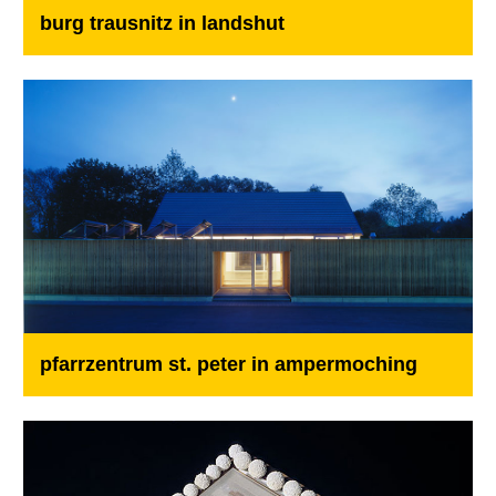
burg trausnitz in landshut
pfarrzentrum st. peter in ampermoching